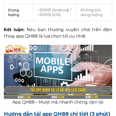
Dung
~50MB (Android) /
Không tốn
lượng
~60MB (iOS)
dung lượng
Kết luận:
Nếu bạn thường xuyên chơi trên điện
thoại, app QH88 là lựa chọn tối ưu nhất.
App QH88 – Mượt mà, nhanh chóng, tiện lợi.
Hướng dẫn tải app QH88 chi tiết (3 phút)