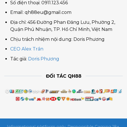
Số điện thoại: 0911.123.456
Email:
qh88eu@gmail.com
Địa chỉ: 456 Đường Phan Đăng Lưu, Phường 2,
Quận Phú Nhuận, TP. Hồ Chí Minh, Việt Nam
Chịu trách nhiệm nội dung: Doris Phương
CEO Alex Trần
Tác giả:
Doris Phương
ĐỐI TÁC QH88
Informational platform only. Responsible Gaming 18+.