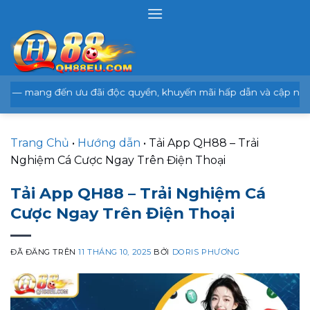
Chuyển
đến
nội
dung
ang đến ưu đãi độc quyền, khuyến mãi hấp dẫn và cập nhật thông 
Trang Chủ
•
Hướng dẫn
•
Tải App QH88 – Trải
Nghiệm Cá Cược Ngay Trên Điện Thoại
Tải App QH88 – Trải Nghiệm Cá
Cược Ngay Trên Điện Thoại
ĐÃ ĐĂNG TRÊN
11 THÁNG 10, 2025
BỞI
DORIS PHƯƠNG