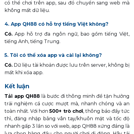
có thể chơi trên app, sau đó chuyển sang web mà
không mất dữ liệu.
4. App QH88 có hỗ trợ tiếng Việt không?
Có.
App hỗ trợ đa ngôn ngữ, bao gồm tiếng Việt,
tiếng Anh, tiếng Trung.
5. Tôi có thể xóa app và cài lại không?
Có.
Dữ liệu tài khoản được lưu trên server, không bị
mất khi xóa app.
Kết luận
Tải app QH88
là bước đi thông minh để tận hưởng
trải nghiệm cá cược mượt mà, nhanh chóng và an
toàn nhất. Với hơn
500+ trò chơi
, thông báo đẩy tức
thì, đăng nhập bằng vân tay/khuôn mặt và tốc độ
nhanh gấp 3 lần so với web, app QH88 xứng đáng là
lựa chọn hàng đầu cho người chơi di động. Hãy tải