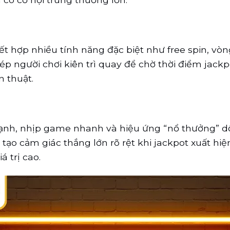
kết hợp nhiều tính năng đặc biệt như free spin, vò
ép người chơi kiên trì quay để chờ thời điểm jack
n thuật.
, nhịp game nhanh và hiệu ứng “nổ thưởng” dồn
, tạo cảm giác thắng lớn rõ rệt khi jackpot xuất h
 trị cao.