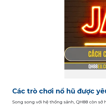
Các trò chơi nổ hũ được yê
Song song với hệ thống sảnh, QH88 còn sở 