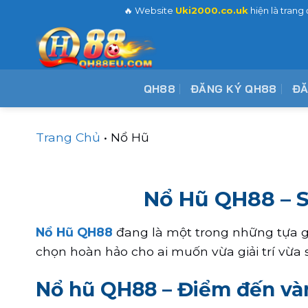
Chuyển
🔥 Website
Uki2000.co.uk
hiện là trang đại lý c
đến
nội
dung
QH88
ĐĂNG KÝ QH88
ĐĂ
Trang Chủ
•
Nổ Hũ
Nổ Hũ QH88 – S
Nổ Hũ QH88
đang là một trong những tựa g
chọn hoàn hảo cho ai muốn vừa giải trí vừa
Nổ hũ QH88 – Điểm đến vàn