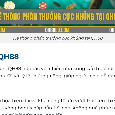
Hệ thống phần thưởng cực khủng tại QH88
 QH88
ện, QH88 hợp tác với nhiều nhà cung cấp trò chơi
ủ đề và tỷ lệ thưởng riêng, giúp người chơi dễ dà
họa hiện đại và khả năng tối ưu vượt trội trên thiế
u vòng bonus hấp dẫn. Lối chơi không quá phức tạ
có cơ hội trúng thưởng lớn.