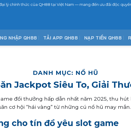
hính thức của QH88 tại Việt Nam — mang đến ưu đãi độc quyền, khuyến
NG NHẬP QH88
TẢI APP QH88
NẠP TIỀN QH88
R
DANH MỤC:
NỔ HŨ
ăn Jackpot Siêu To, Giải T
ame đổi thưởng hấp dẫn nhất năm 2025, thu hút h
 săn cơ hội “hái vàng” từ những cú nổ hũ may mắn.
g cho tín đồ yêu slot game