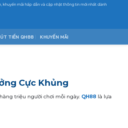
 mãi hấp dẫn và cập nhật thông tin mới nhất dành cho người dùng.
ÚT TIỀN QH88
KHUYẾN MÃI
hưởng Cực Khủng
àng triệu người chơi mỗi ngày.
QH88
là lựa