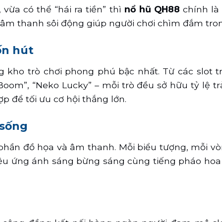
vừa có thể “hái ra tiền” thì
nổ hũ QH88
chính là 
à âm thanh sôi động giúp người chơi chìm đắm trong
ốn hút
kho trò chơi phong phú bậc nhất. Từ các slot tr
om”, “Neko Lucky” – mỗi trò đều sở hữu tỷ lệ trả
 để tối ưu cơ hội thắng lớn.
 sống
hần đồ họa và âm thanh. Mỗi biểu tượng, mỗi vòn
, hiệu ứng ánh sáng bừng sáng cùng tiếng pháo ho