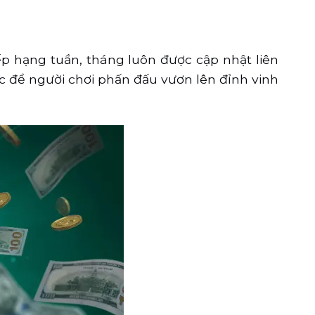
 hạng tuần, tháng luôn được cập nhật liên
c để người chơi phấn đấu vươn lên đỉnh vinh