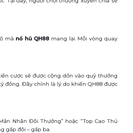
. Tại đây, người chơi thường xuyên chia sẻ
 lồ mà
nổ hũ QH88
mang lại. Mỗi vòng quay
 tiền cược sẽ được cộng dồn vào quỹ thưởng
 tỷ đồng. Đây chính là lý do khiến QH88 được
y Mắn Nhân Đôi Thưởng” hoặc “Top Cao Thủ
g gấp đôi – gấp ba.